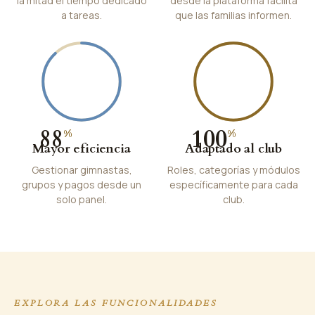
la mitad el tiempo dedicado
desde la plataforma facilita
a tareas.
que las familias informen.
88
100
%
%
Mayor eficiencia
Adaptado al club
Gestionar gimnastas,
Roles, categorías y módulos
grupos y pagos desde un
específicamente para cada
solo panel.
club.
EXPLORA LAS FUNCIONALIDADES