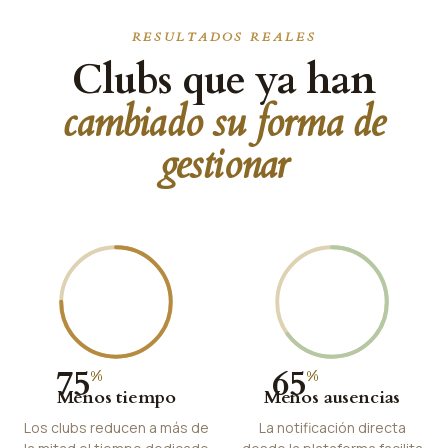
RESULTADOS REALES
Clubs que ya han
cambiado su forma de
gestionar
75
65
%
%
Menos tiempo
Menos ausencias
Los clubs reducen a más de
La notificación directa