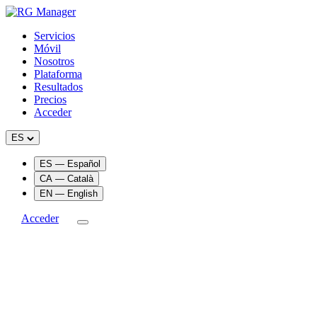
Servicios
Móvil
Nosotros
Plataforma
Resultados
Precios
Acceder
ES
ES — Español
CA — Català
EN — English
Acceder